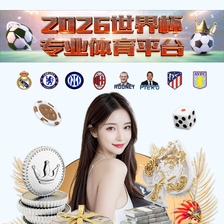
当前位置：
网站首页
-
产品中心
核心产品-
博鱼官网首页机械
Welcome friends from all over the country to visit and guide the
company!
铁路清渣机
铁路换枕机改装
挖掘机大长腿改装
挖掘机升降驾驶室
三节臂
拆楼臂倾斜驾驶室